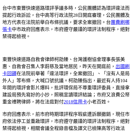
台中市東豐快速道路環評爭議多時，公民團體認為環評違法而
提起行政訴訟，台中高等行政法院28日開庭審理，公民團體及
地方代表在法院前舉白布條抗議，要求全案撤回。台
團費刷哪
張卡
中市政府回應表示，市府遵守嚴謹的環評法制程序，絕對
禁得起檢視。
東豐快速道路自救會律師柯劭臻、台灣護樹協會理事長張美
惠、自救會召集人李蔚慈及當地居民，昨天在開庭前，
出國刷
卡回饋
在法院前舉著「違法環評，全案撤回」、「沒有人是局
外人」等布條，大喊口號抗議。柯劭臻指出，最近有人持104
年間的環評會影片爆料，批評環保局不尊重環評委員，直接拿
建設局預先寫好的小抄，照稿宣讀環評結論；市府又浪費公帑
重金禮聘律師，將在法庭對付
2018信用卡
小老百姓。
市府回應表示，前市府時期環評程序瑕疵遭訴願撤銷，現任市
府依法停工並重啟環評，市府遵守嚴謹的環評法制程序，絕對
禁得起檢視，相關會議全程錄音檔及譯文已檢陳高等行政法